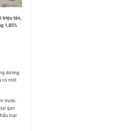
 triệu tấn,
ăng 1,85%
ởng dương
g có một
m trước.
loại gạo
hẩu loại