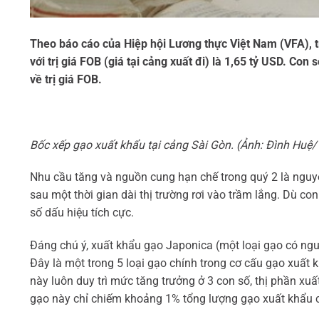
Theo báo cáo của Hiệp hội Lương thực Việt Nam (VFA), 
với trị giá FOB (giá tại cảng xuất đi) là 1,65 tỷ USD. C
về trị giá FOB.
Bốc xếp gạo xuất khẩu tại cảng Sài Gòn. (Ảnh: Đình Hu
Nhu cầu tăng và nguồn cung hạn chế trong quý ​2 là ngu
sau một thời gian dài thị trường rơi vào trầm lắng. Dù c
số dấu hiệu tích cực.
Đáng chú ý, xuất khẩu gạo Japonica (một loại gạo có ng
Đây là một trong 5 loại gạo chính trong cơ cấu gạo xuất 
này luôn duy trì mức tăng trưởng ở 3 con số, thị phần xu
gạo này chỉ chiếm khoảng 1% tổng lượng gạo xuất khẩu c