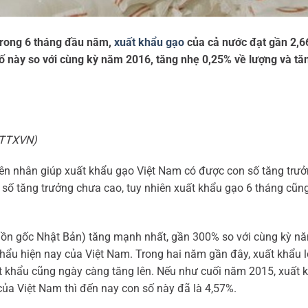
trong 6 tháng đầu năm,
xuất khẩu gạo
của cả nước đạt gần 2,66
on số này so với cùng kỳ năm 2016, tăng nhẹ 0,25% về lượng và t
ệ/TTXVN)
yên nhân giúp xuất khẩu gạo Việt Nam có được con số tăng trư
on số tăng trưởng chưa cao, tuy nhiên xuất khẩu gạo 6 tháng cũn
uồn gốc Nhật Bản) tăng mạnh nhất, gần 300% so với cùng kỳ nă
khẩu hiện nay của Việt Nam. Trong hai năm gần đây, xuất khẩu 
ất khẩu cũng ngày càng tăng lên. Nếu như cuối năm 2015, xuất k
ủa Việt Nam thì đến nay con số này đã là 4,57%.