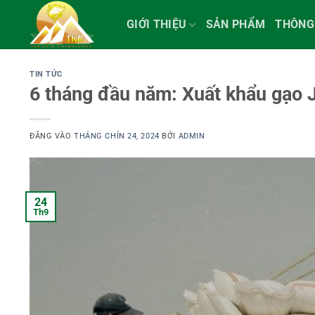
Bỏ
GIỚI THIỆU
SẢN PHẨM
THÔNG
qua
nội
dung
TIN TỨC
6 tháng đầu năm: Xuất khẩu gạo 
ĐĂNG VÀO
THÁNG CHÍN 24, 2024
BỞI
ADMIN
24
Th9