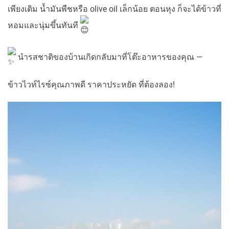
เพียงเติม น้ำมันพืชหรือ olive oil เล็กน้อย ตอนหุง ก็จะได้ข้าวที่
หอมและนุ่มขึ้นทันที
นำรสชาติของบ้านเกิดกลับมาที่โต๊ะอาหารของคุณ —
ข้าวไวท์ไรซ์คุณภาพดี ราคาประหยัด ที่ต้องลอง!